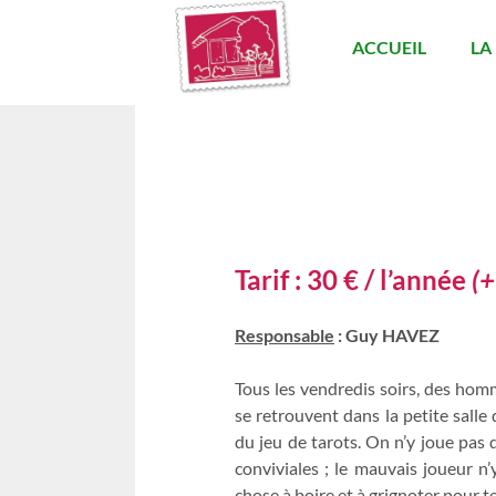
ACCUEIL
LA
Tarif :
30 € / l’année
(+
Responsable
: Guy HAVEZ
Tous les vendredis soirs, des hom
se retrouvent dans la petite salle
du jeu de tarots. On n’y joue pas 
conviviales ; le mauvais joueur n’
chose à boire et à grignoter pour te