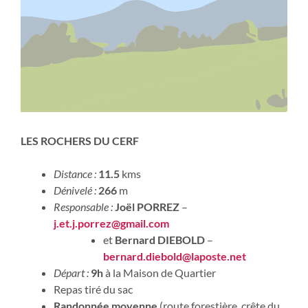
LES ROCHERS DU CERF
Distance :
11.5
kms
Dénivelé :
266
m
Responsable :
Joël PORREZ
–
j.et.j.porrez@gmail.com
et
Bernard DIEBOLD
–
bernard.diebold@laposte.net
Départ :
9h
à la Maison de Quartier
Repas tiré du sac
Randonnée moyenne
(route forestière, crête du